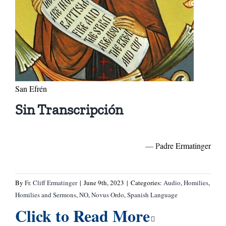
San Efrén
Sin Transcripción
— P
adre Ermatinger
By
Fr. Cliff Ermatinger
|
June 9th, 2023
|
Categories:
Audio
,
Homilies
,
Homilies and Sermons
,
NO
,
Novus Ordo
,
Spanish Language
Click to Read More