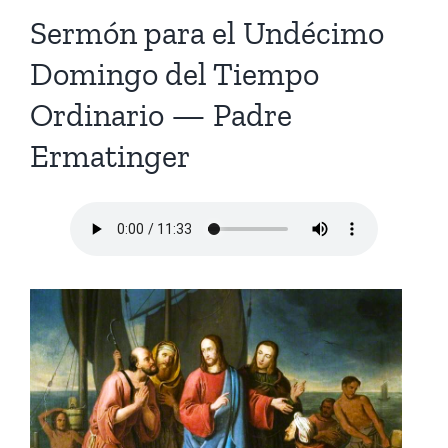
Homilies — Novus Ordo Mass
Retreats
Resources
Sermón para el Undécimo
Domingo del Tiempo
Talks
Prayers
Donate
Ordinario — Padre
Search
Recommended Books
Ermatinger
for: