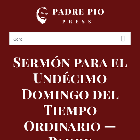
Skip
to
content
Go to...
Sermón para el
Undécimo
Domingo del
Tiempo
Ordinario —