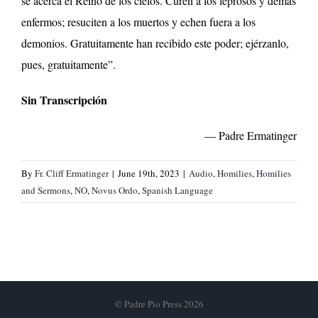
se acerca el Reino de los cielos. Curen a los leprosos y demás
enfermos; resuciten a los muertos y echen fuera a los
demonios. Gratuitamente han recibido este poder; ejérzanlo,
pues, gratuitamente”.
Sin Transcripción
— Padre Ermatinger
By
Fr. Cliff Ermatinger
|
June 19th, 2023
|
Audio
,
Homilies
,
Homilies
and Sermons
,
NO
,
Novus Ordo
,
Spanish Language
© Padre Pio Press 2026