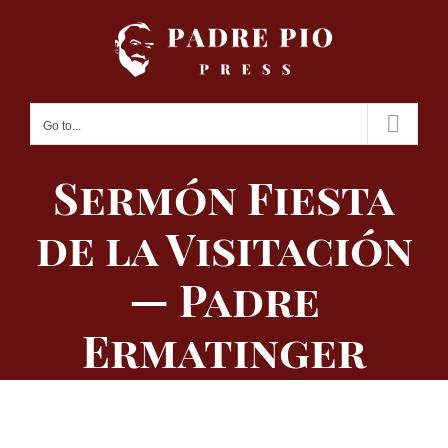
Skip
to
content
Go to...
Sermón Fiesta
de la Visitación
— Padre
Ermatinger